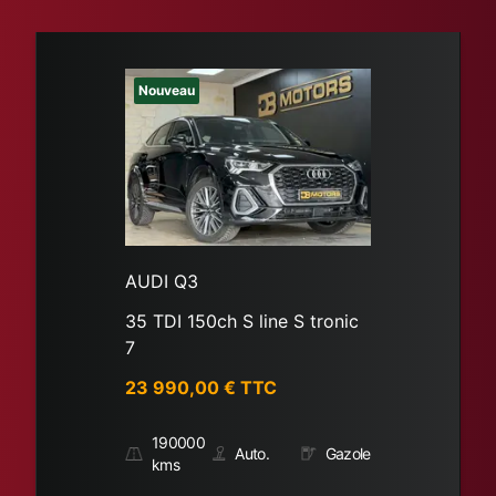
Nouveau
AUDI Q3
35 TDI 150ch S line S tronic
7
23 990,00
€ TTC
190000
Auto.
Gazole
kms