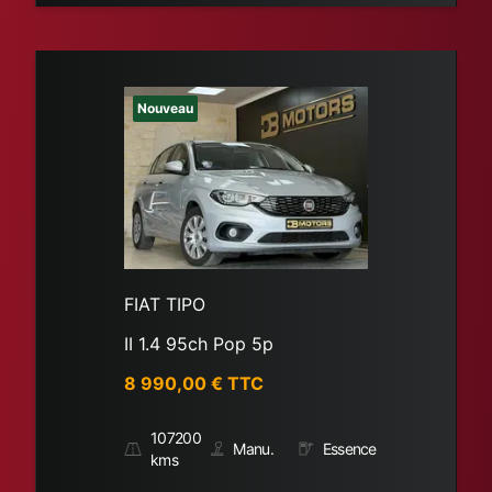
Nouveau
FIAT TIPO
II 1.4 95ch Pop 5p
8 990,00
€ TTC
107200
Manu.
Essence
kms