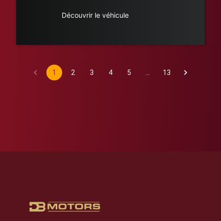
Découvrir le véhicule
1
2
3
4
5
…
13